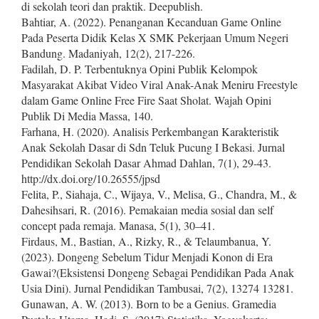
di sekolah teori dan praktik. Deepublish.
Bahtiar, A. (2022). Penanganan Kecanduan Game Online
Pada Peserta Didik Kelas X SMK Pekerjaan Umum Negeri
Bandung. Madaniyah, 12(2), 217-226.
Fadilah, D. P. Terbentuknya Opini Publik Kelompok
Masyarakat Akibat Video Viral Anak-Anak Meniru Freestyle
dalam Game Online Free Fire Saat Sholat. Wajah Opini
Publik Di Media Massa, 140.
Farhana, H. (2020). Analisis Perkembangan Karakteristik
Anak Sekolah Dasar di Sdn Teluk Pucung I Bekasi. Jurnal
Pendidikan Sekolah Dasar Ahmad Dahlan, 7(1), 29-43.
http://dx.doi.org/10.26555/jpsd
Felita, P., Siahaja, C., Wijaya, V., Melisa, G., Chandra, M., &
Dahesihsari, R. (2016). Pemakaian media sosial dan self
concept pada remaja. Manasa, 5(1), 30–41.
Firdaus, M., Bastian, A., Rizky, R., & Telaumbanua, Y.
(2023). Dongeng Sebelum Tidur Menjadi Konon di Era
Gawai?(Eksistensi Dongeng Sebagai Pendidikan Pada Anak
Usia Dini). Jurnal Pendidikan Tambusai, 7(2), 13274 13281.
Gunawan, A. W. (2013). Born to be a Genius. Gramedia