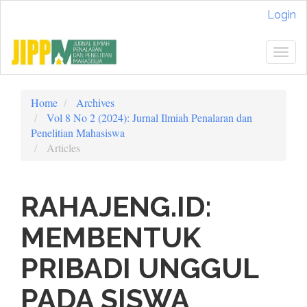
Quick
Login
jump
to
page
Togg
content
navig
Main
Navigation
Home
Archives
Main
Vol 8 No 2 (2024): Jurnal Ilmiah Penalaran dan
Content
Penelitian Mahasiswa
Sidebar
Articles
RAHAJENG.ID:
MEMBENTUK
PRIBADI UNGGUL
PADA SISWA