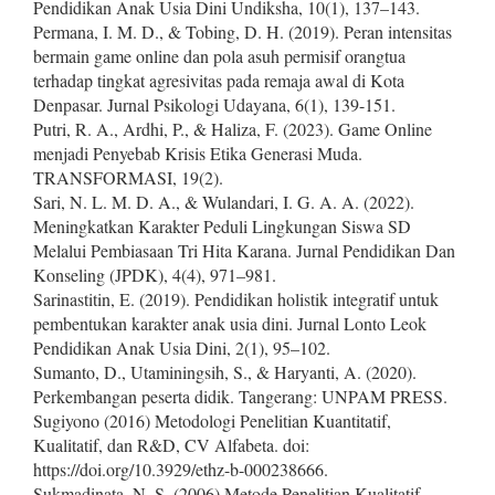
Pendidikan Anak Usia Dini Undiksha, 10(1), 137–143.
Permana, I. M. D., & Tobing, D. H. (2019). Peran intensitas
bermain game online dan pola asuh permisif orangtua
terhadap tingkat agresivitas pada remaja awal di Kota
Denpasar. Jurnal Psikologi Udayana, 6(1), 139-151.
Putri, R. A., Ardhi, P., & Haliza, F. (2023). Game Online
menjadi Penyebab Krisis Etika Generasi Muda.
TRANSFORMASI, 19(2).
Sari, N. L. M. D. A., & Wulandari, I. G. A. A. (2022).
Meningkatkan Karakter Peduli Lingkungan Siswa SD
Melalui Pembiasaan Tri Hita Karana. Jurnal Pendidikan Dan
Konseling (JPDK), 4(4), 971–981.
Sarinastitin, E. (2019). Pendidikan holistik integratif untuk
pembentukan karakter anak usia dini. Jurnal Lonto Leok
Pendidikan Anak Usia Dini, 2(1), 95–102.
Sumanto, D., Utaminingsih, S., & Haryanti, A. (2020).
Perkembangan peserta didik. Tangerang: UNPAM PRESS.
Sugiyono (2016) Metodologi Penelitian Kuantitatif,
Kualitatif, dan R&D, CV Alfabeta. doi:
https://doi.org/10.3929/ethz-b-000238666.
Sukmadinata, N. S. (2006) Metode Penelitian Kualitatif.