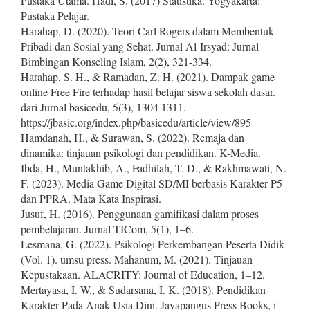
Pustaka Utama. Hadi, S. (2017) Statistika. Yogyakarta:
Pustaka Pelajar.
Harahap, D. (2020). Teori Carl Rogers dalam Membentuk
Pribadi dan Sosial yang Sehat. Jurnal Al-Irsyad: Jurnal
Bimbingan Konseling Islam, 2(2), 321-334.
Harahap, S. H., & Ramadan, Z. H. (2021). Dampak game
online Free Fire terhadap hasil belajar siswa sekolah dasar.
dari Jurnal basicedu, 5(3), 1304 1311.
https://jbasic.org/index.php/basicedu/article/view/895
Hamdanah, H., & Surawan, S. (2022). Remaja dan
dinamika: tinjauan psikologi dan pendidikan. K-Media.
Ibda, H., Muntakhib, A., Fadhilah, T. D., & Rakhmawati, N.
F. (2023). Media Game Digital SD/MI berbasis Karakter P5
dan PPRA. Mata Kata Inspirasi.
Jusuf, H. (2016). Penggunaan gamifikasi dalam proses
pembelajaran. Jurnal TICom, 5(1), 1–6.
Lesmana, G. (2022). Psikologi Perkembangan Peserta Didik
(Vol. 1). umsu press. Mahanum, M. (2021). Tinjauan
Kepustakaan. ALACRITY: Journal of Education, 1–12.
Mertayasa, I. W., & Sudarsana, I. K. (2018). Pendidikan
Karakter Pada Anak Usia Dini. Jayapangus Press Books, i-